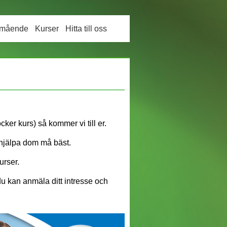
lmående
Kurser
Hitta till oss
e
cker kurs) så kommer vi till er.
 hjälpa dom må bäst.
urser.
du kan anmäla ditt intresse och