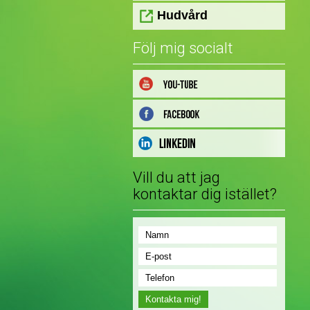
Hudvård
Följ mig socialt
Vill du att jag
kontaktar dig istället?