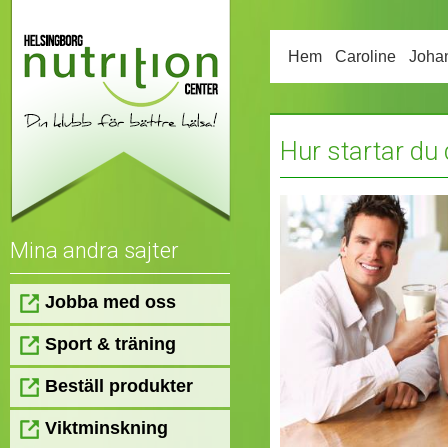
Hem
Caroline
Joha
Hur startar du 
Mina andra sajter
Jobba med oss
Sport & träning
Beställ produkter
Viktminskning