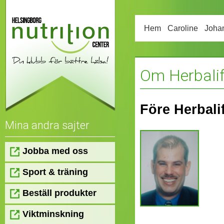
Hem
Caroline
Joha
Om Herbali
Före Herbali
Mina andra sajter
Jobba med oss
Sport & träning
Beställ produkter
Viktminskning