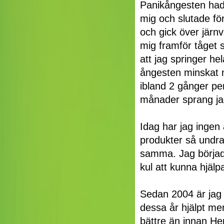
Panikångesten hade
mig och slutade fö
och gick över järn
mig framför tåget s
att jag springer h
ångesten minskat n
ibland 2 gånger per
månader sprang jag
Idag har jag ingen
produkter så undrad
samma. Jag började
kul att kunna hjäl
Sedan 2004 är jag 
dessa år hjälpt me
bättre än innan Her