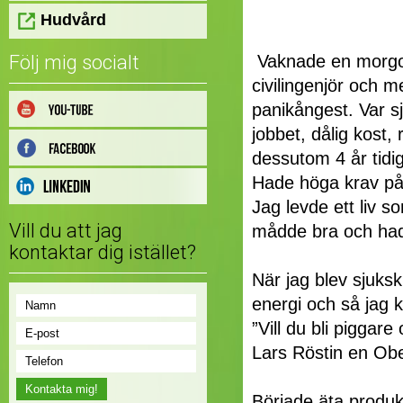
Hudvård
Följ mig socialt
Vaknade en morgon
civilingenjör och 
panikångest. Var sj
jobbet, dålig kost,
dessutom 4 år tidi
Hade höga krav på 
Jag levde ett liv s
Vill du att jag
mådde bra och had
kontaktar dig istället?
När jag blev sjuks
energi och så jag k
”Vill du bli piggare
Lars Röstin en Obe
Började äta produkt